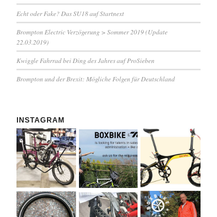
Echt oder Fake? Das SU18 auf Startnext
Brompton Electric Verzögerung > Sommer 2019 (Update
22.03.2019)
Kwiggle Fahrrad bei Ding des Jahres auf ProSieben
Brompton und der Brexit: Mögliche Folgen für Deutschland
INSTAGRAM