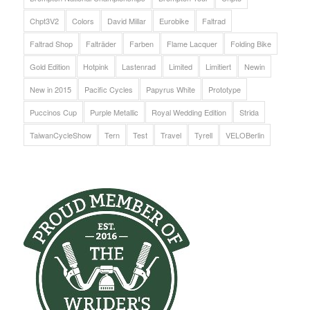
Chpt3V2
Colors
David Millar
Eurobike
Faltrad
Faltrad Shop
Falträder
Farben
Flame Lacquer
Folding Bike
Gold Edition
Hotpink
Lastenrad
Limited
Limitiert
Newin
New in 2015
Pacific Cycles
Papyrus White
Prototype
Puccinos Cup
Purple Metallic
Royal Wedding Edition
Strida
TaiwanCycleShow
Tern
Test
Travel
Tyrell
VELOBerlin