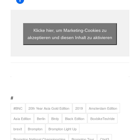
Klicke hier, um Marketing-Cookies zu
akzeptieren und diesen Inhalt zu aktivieren
#
#BNC
20th Year Asia Gold Edition
2019
Amsterdam Edition
Asia Edition
Berlin
Birdy
Black Edition
BoxbikeTestride
brexit
Brompton
Brompton Light Up
Brompton National Championships
Brompton Tour
Chpt3