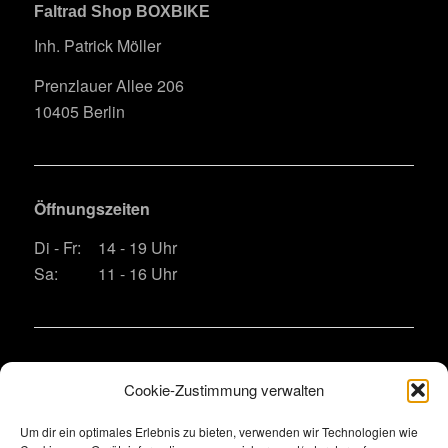
Faltrad Shop BOXBIKE
Inh. Patrick Möller
Prenzlauer Allee 206
10405 Berlin
Öffnungszeiten
Di - Fr:
14 - 19 Uhr
Sa:
11 - 16 Uhr
Kontakt
Cookie-Zustimmung verwalten
Telefon:
+49 (0)30 60981861
Um dir ein optimales Erlebnis zu bieten, verwenden wir Technologien wie
E-Mail:
bitte das Kontaktformular nutzen wegen