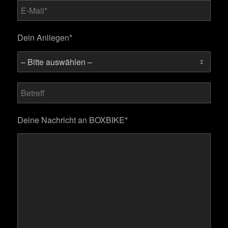
Dein Anliegen*
Bitte lasse dieses Feld leer.
Deine Nachricht an BOXBIKE*