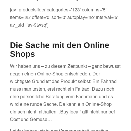
[av_productslider categories='123' columns='5'
items='25' offset='0' sort='0' autoplay='no' interval='5'
av_uid='av-9twsq']
Die Sache mit den Online
Shops
Wir haben uns – zu diesem Zeitpunkt – ganz bewusst
gegen einen Online-Shop entschieden. Der
wichtigste Grund ist das Produkt selbst: Ein Fahrrad
muss man testen, erst recht ein Faltrad. Dazu noch
eine persönliche Beratung vom Fachmann und es
wird eine runde Sache. Da kann ein Online-Shop
einfach nicht mithalten. „Buy local“ gilt nicht nur bei
Obst und Gemüse…
Leider haben wir in der Vergangenheit negative