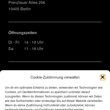
Prenzlauer Allee 206
10405 Berlin
Öffnungszeiten
Di - Fr:
14 - 19 Uhr
Sa:
11 - 16 Uhr
Kontakt
Cookie-Zustimmung verwalten
Telefon:
+49 (0)30 60981861
Um dir ein optimales Erlebnis zu bieten, verwenden wir Technologien wie
E-Mail:
bitte das Kontaktformular nutzen wegen
Cookies, um Geräteinformationen zu speichern und/oder darauf
Spamschutz
zuzugreifen. Wenn du diesen Technologien zustimmst, können wir Daten
wie das Surfverhalten oder eindeutige IDs auf dieser Website verarbeiten.
Wenn du deine Zustimmung nicht erteilst oder zurückziehst, können
bestimmte Merkmale und Funktionen beeinträchtigt werden.