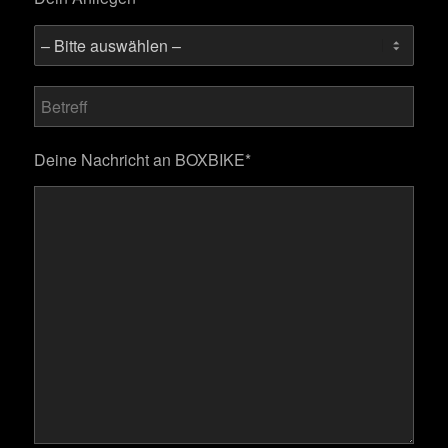
Bitte lasse dieses Feld leer.
Deine Nachricht an BOXBIKE*