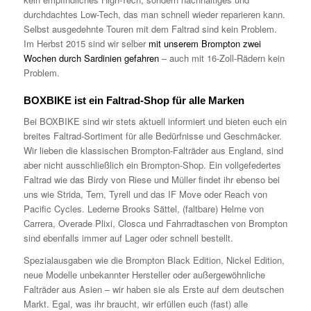
durchdachtes Low-Tech, das man schnell wieder reparieren kann.
Selbst ausgedehnte Touren mit dem Faltrad sind kein Problem.
Im Herbst 2015 sind wir selber
mit unserem Brompton zwei
Wochen durch Sardinien gefahren
– auch mit 16-Zoll-Rädern kein
Problem.
BOXBIKE ist ein Faltrad-Shop für alle Marken
Bei BOXBIKE sind wir stets aktuell informiert und bieten euch ein
breites Faltrad-Sortiment für alle Bedürfnisse und Geschmäcker.
Wir lieben die klassischen Brompton-Falträder aus England, sind
aber nicht ausschließlich ein Brompton-Shop. Ein vollgefedertes
Faltrad wie das Birdy von Riese und Müller findet ihr ebenso bei
uns wie Strida, Tern, Tyrell und das IF Move oder Reach von
Pacific Cycles. Lederne Brooks Sättel, (faltbare) Helme von
Carrera, Overade Plixi, Closca und Fahrradtaschen von Brompton
sind ebenfalls immer auf Lager oder schnell bestellt.
Spezialausgaben wie die Brompton Black Edition, Nickel Edition,
neue Modelle unbekannter Hersteller oder außergewöhnliche
Falträder aus Asien – wir haben sie als Erste auf dem deutschen
Markt. Egal, was ihr braucht, wir erfüllen euch (fast) alle