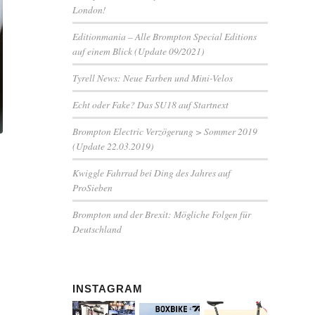
London!
Editionmania – Alle Brompton Special Editions
auf einem Blick (Update 09/2021)
Tyrell News: Neue Farben und Mini-Velos
Echt oder Fake? Das SU18 auf Startnext
Brompton Electric Verzögerung > Sommer 2019
(Update 22.03.2019)
Kwiggle Fahrrad bei Ding des Jahres auf
ProSieben
Brompton und der Brexit: Mögliche Folgen für
Deutschland
INSTAGRAM