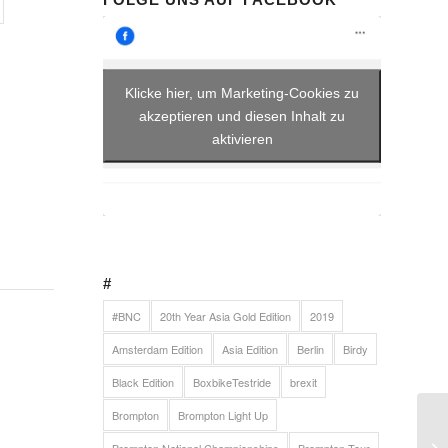
Klicke hier, um Marketing-Cookies zu
akzeptieren und diesen Inhalt zu
aktivieren
#
#BNC
20th Year Asia Gold Edition
2019
Amsterdam Edition
Asia Edition
Berlin
Birdy
Black Edition
BoxbikeTestride
brexit
Brompton
Brompton Light Up