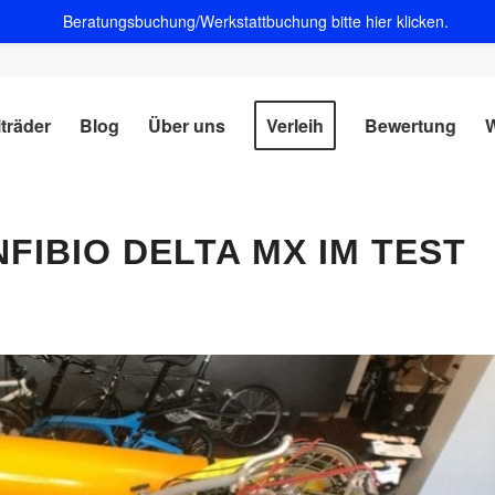
Beratungsbuchung/Werkstattbuchung bitte hier klicken.
lträder
Blog
Über uns
Verleih
Bewertung
W
FIBIO DELTA MX IM TEST