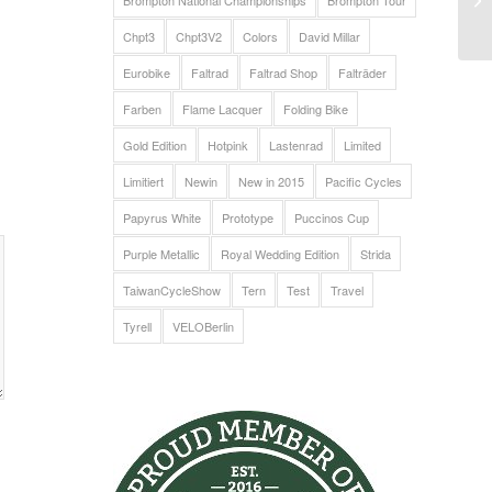
Brompton National Championships
Brompton Tour
Chpt3
Chpt3V2
Colors
David Millar
Eurobike
Faltrad
Faltrad Shop
Falträder
Farben
Flame Lacquer
Folding Bike
Gold Edition
Hotpink
Lastenrad
Limited
Limitiert
Newin
New in 2015
Pacific Cycles
Papyrus White
Prototype
Puccinos Cup
Purple Metallic
Royal Wedding Edition
Strida
TaiwanCycleShow
Tern
Test
Travel
Tyrell
VELOBerlin