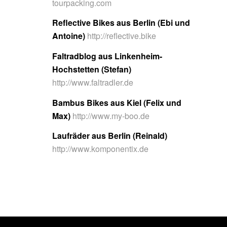
tourpacking.com
Reflective Bikes aus Berlin (Ebi und
Antoine)
http://reflective.bike
Faltradblog aus Linkenheim-
Hochstetten (Stefan)
http://www.faltradler.de
Bambus Bikes aus Kiel (Felix und
Max)
http://www.my-boo.de
Laufräder aus Berlin (Reinald)
http://www.komponentix.de