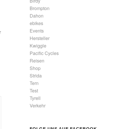
Birdy
Brompton
Dahon
ebikes
Events
r
Hersteller
Kwiggle
Pacific Cycles
Reisen
Shop
Strida
Tern
Test
Tyrell
Verkehr
FOLGE UNS AUF FACEBOOK