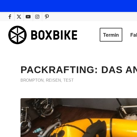
Termin
Fa
PACKRAFTING: DAS AN
BROMPTON
,
REISEN
,
TEST