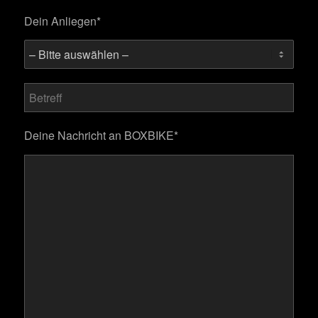
Dein Anliegen*
Bitte lasse dieses Feld leer.
Deine Nachricht an BOXBIKE*