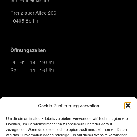
Inh. Patrick Möller
Prenzlauer Allee 206
10405 Berlin
Öffnungszeiten
Di - Fr:
14 - 19 Uhr
Sa:
11 - 16 Uhr
Kontakt
Cookie-Zustimmung verwalten
Telefon:
+49 (0)30 60981861
Um dir ein optimales Erlebnis zu bieten, verwenden wir Technologien wie
E-Mail:
bitte das Kontaktformular nutzen wegen
Cookies, um Geräteinformationen zu speichern und/oder darauf
Spamschutz
zuzugreifen. Wenn du diesen Technologien zustimmst, können wir Daten
wie das Surfverhalten oder eindeutige IDs auf dieser Website verarbeiten.