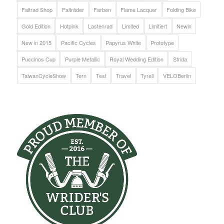
Faltrad Shop
Falträder
Farben
Flame Lacquer
Folding Bike
Gold Edition
Hotpink
Lastenrad
Limited
Limitiert
Newin
New in 2015
Pacific Cycles
Papyrus White
Prototype
Puccinos Cup
Purple Metallic
Royal Wedding Edition
Strida
TaiwanCycleShow
Tern
Test
Travel
Tyrell
VELOBerlin