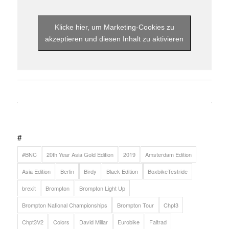
Klicke hier, um Marketing-Cookies zu
akzeptieren und diesen Inhalt zu aktivieren
#
#BNC
20th Year Asia Gold Edition
2019
Amsterdam Edition
Asia Edition
Berlin
Birdy
Black Edition
BoxbikeTestride
brexit
Brompton
Brompton Light Up
Brompton National Championships
Brompton Tour
Chpt3
Chpt3V2
Colors
David Millar
Eurobike
Faltrad