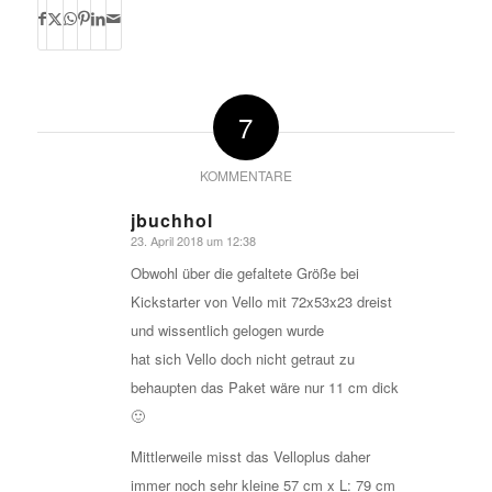
7
KOMMENTARE
jbuchhol
23. April 2018 um 12:38
sagte:
Obwohl über die gefaltete Größe bei
Kickstarter von Vello mit 72x53x23 dreist
und wissentlich gelogen wurde
hat sich Vello doch nicht getraut zu
behaupten das Paket wäre nur 11 cm dick
🙂
Mittlerweile misst das Velloplus daher
immer noch sehr kleine 57 cm x L: 79 cm