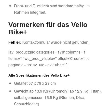
Front- und Rücklicht sind standardmäßig im
Rahmen integriert.
Vormerken für das Vello
Bike+
Fehler:
Kontaktformular wurde nicht gefunden.
[av_productgrid categories='178' columns='1'
items='1' wc_prod_visible='' offset='0' sort='title'
paginate='no' av_uid='av-1ubzz9']
Alle Spezifikationen des Vello Bike+
Gefaltet 57 x 79 x 29 cm
Gewicht ab 13.9 Kg (Chromoly) ab 12.9 Kg (Titan),
selbst gemessen 15.5 Kg (Riemen, Disc,
Schutzbleche)