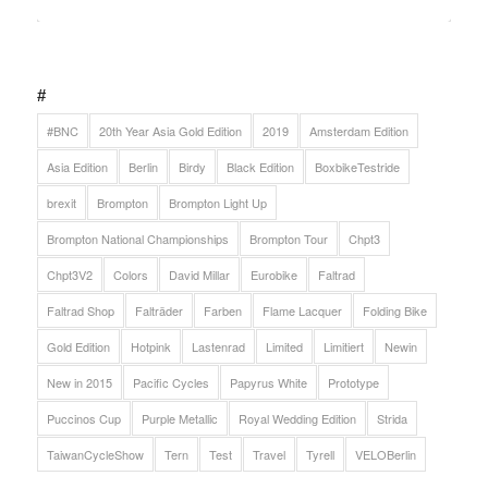
#
#BNC
20th Year Asia Gold Edition
2019
Amsterdam Edition
Asia Edition
Berlin
Birdy
Black Edition
BoxbikeTestride
brexit
Brompton
Brompton Light Up
Brompton National Championships
Brompton Tour
Chpt3
Chpt3V2
Colors
David Millar
Eurobike
Faltrad
Faltrad Shop
Falträder
Farben
Flame Lacquer
Folding Bike
Gold Edition
Hotpink
Lastenrad
Limited
Limitiert
Newin
New in 2015
Pacific Cycles
Papyrus White
Prototype
Puccinos Cup
Purple Metallic
Royal Wedding Edition
Strida
TaiwanCycleShow
Tern
Test
Travel
Tyrell
VELOBerlin