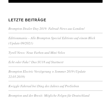
LETZTE BEITRÄGE
Brompton Dealer Day 2019: Faltrad-News aus London!
Editionmania – Alle Brompton Special Editions auf einem Blick
(Update 09/2021)
Tyrell News: Neue Farben und Mini-Velos
Echt oder Fake? Das SU18 auf Startnext
Brompton Electric Verzögerung > Sommer 2019 (Update
22.03.2019)
Kwiggle Fahrrad bei Ding des Jahres auf ProSieben
Brompton und der Brexit: Mögliche Folgen für Deutschland