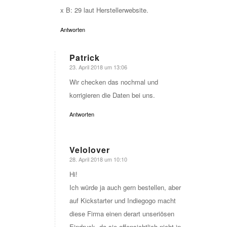
x B: 29 laut Herstellerwebsite.
Antworten
Patrick
23. April 2018 um 13:06
sagte:
Wir checken das nochmal und
korrigieren die Daten bei uns.
Antworten
Velolover
28. April 2018 um 10:10
sagte:
Hi!
Ich würde ja auch gern bestellen, aber
auf Kickstarter und Indiegogo macht
diese Firma einen derart unseriösen
Eindruck, da sie offensichtlich nicht in