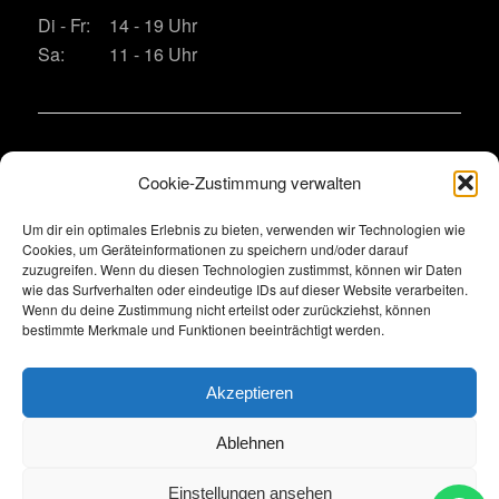
Di - Fr:
14 - 19 Uhr
Sa:
11 - 16 Uhr
Kontakt
Cookie-Zustimmung verwalten
Telefon:
+49 (0)30 60981861
Um dir ein optimales Erlebnis zu bieten, verwenden wir Technologien wie
E-Mail:
bitte das Kontaktformular nutzen wegen
Cookies, um Geräteinformationen zu speichern und/oder darauf
Spamschutz
zuzugreifen. Wenn du diesen Technologien zustimmst, können wir Daten
wie das Surfverhalten oder eindeutige IDs auf dieser Website verarbeiten.
Wenn du deine Zustimmung nicht erteilst oder zurückziehst, können
bestimmte Merkmale und Funktionen beeinträchtigt werden.
Legal
Impressum
•
Datenschutz
Akzeptieren
Ablehnen
Einstellungen ansehen