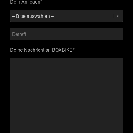
Dein Anliegen*
Bitte lasse dieses Feld leer.
Deine Nachricht an BOXBIKE*