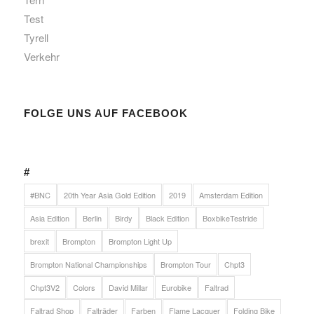
Test
Tyrell
Verkehr
FOLGE UNS AUF FACEBOOK
Klicke hier, um Marketing-Cookies zu
akzeptieren und diesen Inhalt zu aktivieren
#
#BNC
20th Year Asia Gold Edition
2019
Amsterdam Edition
Asia Edition
Berlin
Birdy
Black Edition
BoxbikeTestride
brexit
Brompton
Brompton Light Up
Brompton National Championships
Brompton Tour
Chpt3
Chpt3V2
Colors
David Millar
Eurobike
Faltrad
Faltrad Shop
Falträder
Farben
Flame Lacquer
Folding Bike