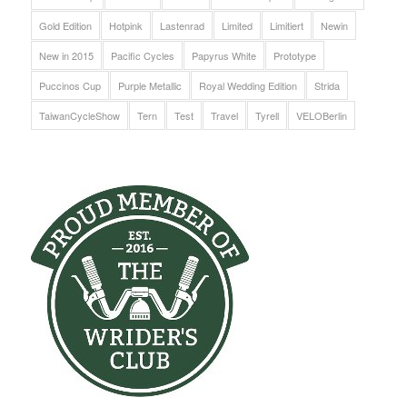
Gold Edition
Hotpink
Lastenrad
Limited
Limitiert
Newin
New in 2015
Pacific Cycles
Papyrus White
Prototype
Puccinos Cup
Purple Metallic
Royal Wedding Edition
Strida
TaiwanCycleShow
Tern
Test
Travel
Tyrell
VELOBerlin